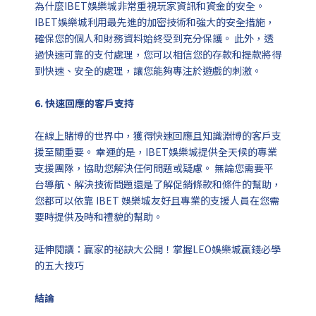
為什麼IBET娛樂城非常重視玩家資訊和資金的安全。
IBET娛樂城利用最先進的加密技術和強大的安全措施，
確保您的個人和財務資料始終受到充分保護。 此外，透
過快速可靠的支付處理，您可以相信您的存款和提款將得
到快速、安全的處理，讓您能夠專注於遊戲的刺激。
6. 快速回應的客戶支持
在線上賭博的世界中，獲得快速回應且知識淵博的客戶支
援至關重要。 幸運的是，IBET娛樂城提供全天候的專業
支援團隊，協助您解決任何問題或疑慮。 無論您需要平
台導航、解決技術問題還是了解促銷條款和條件的幫助，
您都可以依靠 IBET 娛樂城友好且專業的支援人員在您需
要時提供及時和禮貌的幫助。
延伸閱讀：
贏家的祕訣大公開！掌握LEO娛樂城贏錢必學
的五大技巧
結論