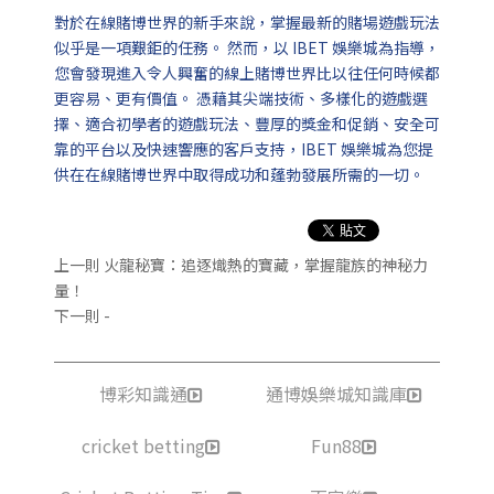
對於在線賭博世界的新手來說，掌握最新的賭場遊戲玩法
似乎是一項艱鉅的任務。 然而，以 IBET 娛樂城為指導，
您會發現進入令人興奮的線上賭博世界比以往任何時候都
更容易、更有價值。 憑藉其尖端技術、多樣化的遊戲選
擇、適合初學者的遊戲玩法、豐厚的獎金和促銷、安全可
靠的平台以及快速響應的客戶支持，IBET 娛樂城為您提
供在在線賭博世界中取得成功和蓬勃發展所需的一切。
上一則
火龍秘寶：追逐熾熱的寶藏，掌握龍族的神秘力
量！
下一則
-
博彩知識通
通博娛樂城知識庫
cricket betting
Fun88