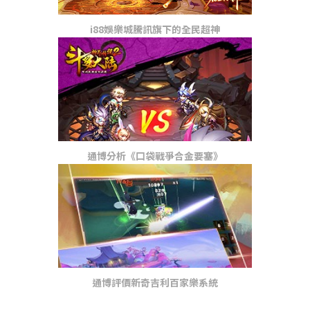
i88娛樂城騰訊旗下的全民超神
通博分析《口袋戰爭合金要塞》
通博評價新奇吉利百家樂系統