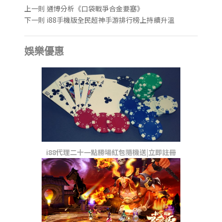
上一則
通博分析《口袋戰爭合金要塞》
下一則
i88手機版全民超神手游排行榜上持續升溫
娛樂優惠
i88代理二十一點勝場紅包隨機送|立即註冊‎