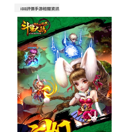
i88評價手游相關資訊