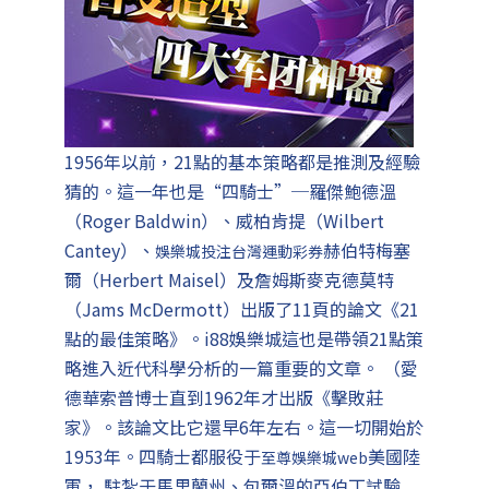
1956年以前，21點的基本策略都是推測及經驗
猜的。這一年也是“四騎士”─羅傑鮑德溫
（Roger Baldwin）、威柏肯提（Wilbert
Cantey）、
赫伯特梅塞
娛樂城投注台灣運動彩券
爾（Herbert Maisel）及詹姆斯麥克德莫特
（Jams McDermott）出版了11頁的論文《21
點的最佳策略》。i88娛樂城這也是帶領21點策
略進入近代科學分析的一篇重要的文章。 （愛
德華索普博士直到1962年才出版《擊敗莊
家》。該論文比它還早6年左右。這一切開始於
1953年。四騎士都服役于
美國陸
至尊娛樂城web
軍， 駐紮于馬里蘭州、包爾溫的亞伯丁試驗