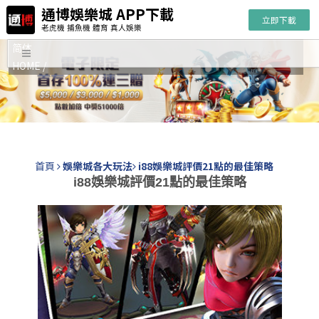
通博娛樂城 APP下載
立即下載
老虎機 捕魚機 體育 真人娛樂
简体
HOME /
首頁
娛樂城各大玩法
i88娛樂城評價21點的最佳策略
i88娛樂城評價21點的最佳策略