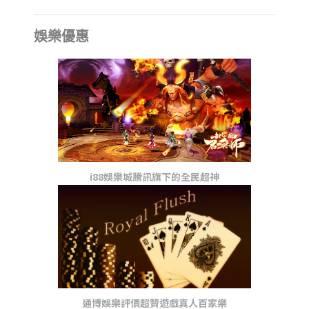
娛樂優惠
i88娛樂城騰訊旗下的全民超神
通博娛樂評價超贊遊戲真人百家樂