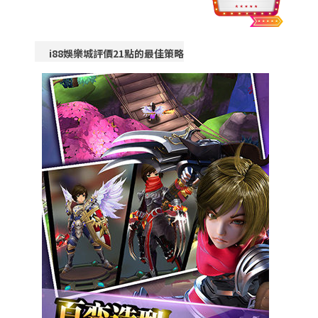
i88娛樂城評價21點的最佳策略