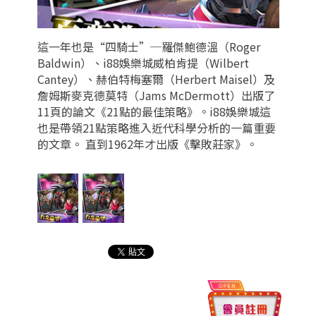
這一年也是“四騎士”─羅傑鮑德溫（Roger
Baldwin）、i88娛樂城威柏肯提（Wilbert
Cantey）、赫伯特梅塞爾（Herbert Maisel）及
詹姆斯麥克德莫特（Jams McDermott）出版了
11頁的論文《21點的最佳策略》。i88娛樂城這
也是帶領21點策略進入近代科學分析的一篇重要
的文章。 直到1962年才出版《擊敗莊家》。