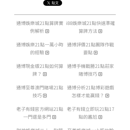
通博娛樂城21點算牌實
i88娛樂城21點快速準確
例解析
算牌方法
通博娛樂21點一萬小時
通博評價21點團隊作戰
的經驗
要點
通博現金版21點如何算
通博手機戰勝21點莊家
牌？
賭博技巧
通博至尊澳門賭場21點
通博分析21點博彩遊戲
技巧
怎樣才能贏錢？
老子有錢官方網站21點
老子有錢立即玩21點17
一門還是多門
點的尷尬