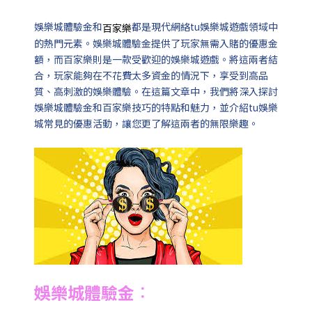
娛樂城體驗金和
都是現代網絡tu娛樂城遊戲領域中
百家樂
的熱門元素。娛樂城體驗金提供了玩家無需入賭的優惠金
額，而百家樂則是一款受歡迎的娛樂城遊戲。將這兩者結
合，玩家能夠在不花費太多資金的情況下，享受到高品
質、高刺激的娛樂體驗。在這篇文章中，我們將深入探討
娛樂城體驗金和百家樂技巧的特點和魅力，並介紹tu娛樂
城常見的優惠活動，讓您更了解這兩者的無限樂趣。
娛樂城體驗金
：