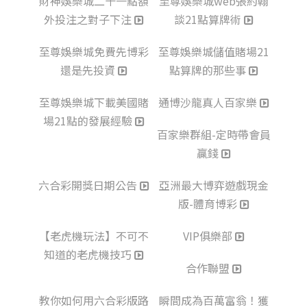
財神娛樂城二十一點額
至尊娛樂城web張約翰
外投注之對子下注
談21點算牌術
至尊娛樂城免費先博彩
至尊娛樂城儲值賭場21
還是先投資
點算牌的那些事
至尊娛樂城下載美國賭
通博沙龍真人百家樂
場21點的發展經驗
百家樂群組-定時帶會員
贏錢
六合彩開獎日期公告
亞洲最大博弈遊戲現金
版-體育博彩
【老虎機玩法】不可不
VIP俱樂部
知道的老虎機技巧
合作聯盟
教你如何用六合彩版路
瞬間成為百萬富翁！獲