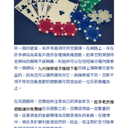
另一個好處是，有許多選項可供您選擇。在網路上，存在
許多網站為其客戶提供各種捕魚機遊戲。如果您對某個特
定網站的服務不感興趣，則始終可以在短短幾分鐘內搜索
另一個網站。
玩線上捕魚機也是有
九州娛樂城手機版下載
益的，因為您可以隨時隨地玩它。與娛樂城不同，您將不
得不等到您最喜歡的遊戲機可用並由前一位玩家撤離為
止。
在玩遊戲時，您應始終注意自己的資金狀況。
超多老虎機
在玩遊戲之前，您應該預留一定數量的
遊戲讓你免費練
錢。這筆資金的金額應僅為您願意損失的金額。在賭博
中，損失多於勝利是很自然的。因此，投注用於支付賬單