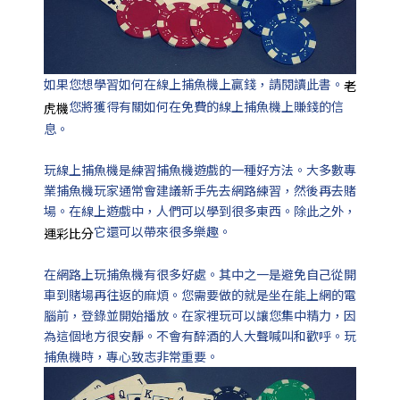
如果您想學習如何在線上捕魚機上贏錢，請閱讀此書。
老
您將獲得有關如何在免費的線上捕魚機上賺錢的信
虎機
息。
玩線上捕魚機是練習捕魚機遊戲的一種好方法。大多數專
業捕魚機玩家通常會建議新手先去網路練習，然後再去賭
場。在線上遊戲中，人們可以學到很多東西。除此之外，
它還可以帶來很多樂趣。
運彩比分
在網路上玩捕魚機有很多好處。其中之一是避免自己從開
車到賭場再往返的麻煩。您需要做的就是坐在能上網的電
腦前，登錄並開始播放。在家裡玩可以讓您集中精力，因
為這個地方很安靜。不會有醉酒的人大聲喊叫和歡呼。玩
捕魚機時，專心致志非常重要。