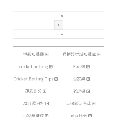
1
博彩知識通
通博娛樂城知識庫
cricket betting
Fun88
Cricket Betting Tips
百家樂
運彩比分
老虎機
2021歐洲杯
539即時開獎
百家樂賺錢
nba 比分