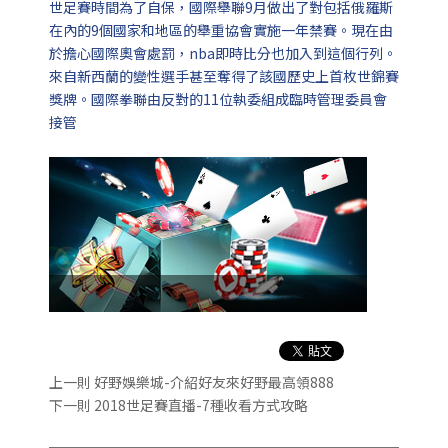
世足賽時間為了自保，國際舉聯9月做出了對包括俄羅斯
在內的9個國家和地區的舉重協會實施一年禁賽。現在由
於擔心國際奧會處罰，
nba即時比分
也加入到這個行列。
來自新西蘭的變性選手甚至奪得了該國歷史上首枚世錦賽
獎牌。國際拳聯由反對的11位執委組成臨時管理委員會
接管
上一則
好野娛樂城-介紹好友來好野最高領888
下一則
2018世足賽直播-7種收看方式攻略