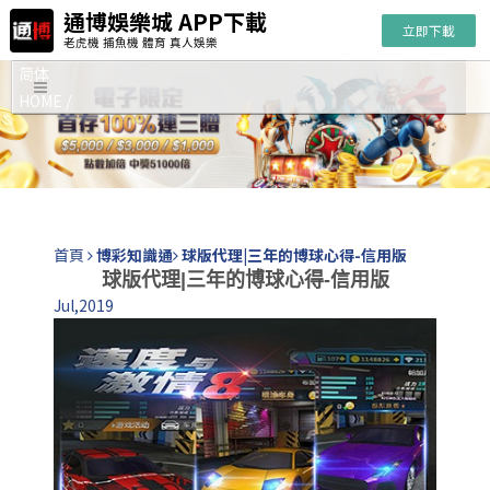
通博娛樂城 APP下載
立即下載
老虎機 捕魚機 體育 真人娛樂
简体
HOME /
首頁
博彩知識通
球版代理|三年的博球心得-信用版
球版代理|三年的博球心得-信用版
Jul,2019