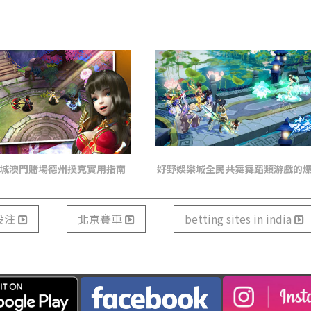
城澳門賭場德州撲克實用指南
好野娛樂城全民共舞舞蹈類游戲的
投注
北京賽車
betting sites in india