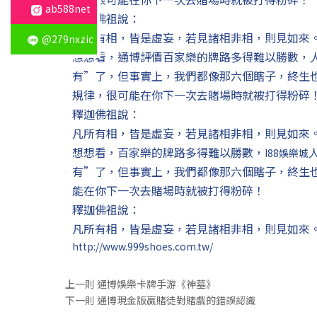
ab588net
釋迦佛祖說：
凡所有相，皆是虛妄，若見諸相非相，則見如來
@279nxzic
想想看，通博評價百家樂的牌路多得難以勝數，
有”了，但事實上，我們都像那六個瞎子，終生
規律，很可能在你下一次去賭場時就被打得粉碎
釋迦佛祖說：
凡所有相，皆是虛妄，若見諸相非相，則見如來
想想看，百家樂的牌路多得難以勝數，
I88娛樂城
有”了，但事實上，我們都像那六個瞎子，終生
能在你下一次去賭場時就被打得粉碎！
釋迦佛祖說：
凡所有相，皆是虛妄，若見諸相非相，則見如來
http://www.999shoes.com.tw/
上一則
通博娛樂卡牌手游《神墓》
下一則
通博現金版贏賭徒對賭戲的錯誤認識