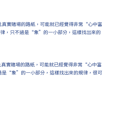
靴真實賭場的路紙，可能就已經覺得非常“心中富
規律，只不過是“象”的一小部分，這樣找出來的
靴真實賭場的路紙，可能就已經覺得非常“心中富
過是“象”的一小部分，這樣找出來的規律，很可