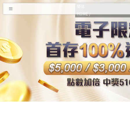
简体
HOME /