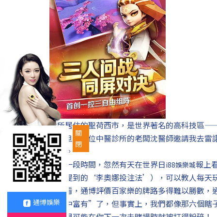
我所居住的聖荷西市，是世界著名的高科技區——
關
的元旦，有位中醫診所的老闆沈醫師邀請我去雷諾
閉
再賭。
過了一段時間，忽然有天在世界日
報上
i88娛樂城
壇上提到的‘李奧娜投注法’），可以教人每天玩
想想看，通博評價百家樂的牌路多得難以勝數，
通博娛樂
“心中富有”了，但事實上，我們都像那六個瞎
律，很可能在你下一次去賭場時就被打得粉碎！