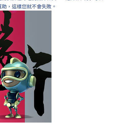
幫助，這樣您就不會失敗。