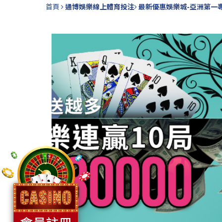
首頁
通博娛樂線上體育投注
最新優惠娛樂城-亞洲第一