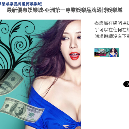
專業娛樂品牌通博娛樂城
最新優惠娛樂城-亞洲第一專業娛樂品牌通博娛樂城
娛樂城在線賭場
乎可以在任何在
賭場遊戲沒有下