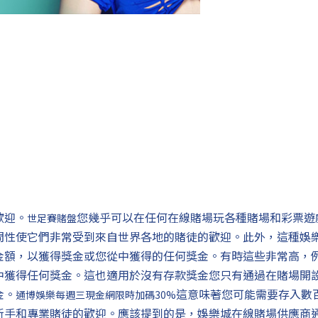
歡迎。
您幾乎可以在任何在線賭場玩各種賭場和彩票遊
世足賽賭盤
問性使它們非常受到來自世界各地的賭徒的歡迎。此外，這種娛
金額，以獲得獎金或您從中獲得的任何獎金。有時這些非常高，
中獲得任何獎金。這也適用於沒有存款獎金您只有通過在賭場開設
金。
這意味著您可能需要存入數
通博娛樂每週三現金網限時加碼30%
新手和專業賭徒的歡迎。應該提到的是，娛樂城在線賭場供應商