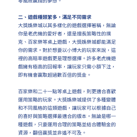
零風險贏錢的夢想。
二、遊戲種類繁多，滿足不同需求
大獎娛樂城以其多樣化的遊戲選擇著稱，無論
你是老虎機的愛好者，還是擅長策略性的撲
克、百家樂等桌上遊戲，大獎娛樂城都能滿足
你的需求。對於想要以小博大的玩家來說，這
裡的高賠率遊戲更是理想選擇。許多老虎機遊
戲擁有極高的回報率，讓玩家只需小額下注，
即有機會贏取超過數百倍的獎金。
百家樂和二十一點等桌上遊戲，則更適合喜歡
運用策略的玩家。大獎娛樂城提供了多種變體
和不同風格的這類遊戲，讓玩家可以根據自己
的喜好與策略選擇最適合的版本。無論是哪一
種遊戲，只要運用合理的策略並結合體驗金的
資源，翻倍贏獎並非遙不可及。