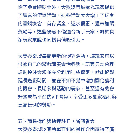
除了免費體驗金外，大獎娛樂城還為玩家提供
了豐富的促銷活動，這些活動大大增加了玩家
的贏錢機會。首存獎金、返水優惠、週末加碼
獎勵等，這些優惠不僅適合新手玩家，對於資
深玩家來說也同樣具備吸引力。
大獎娛樂城每周更新的促銷活動，讓玩家可以
根據自己的遊戲節奏靈活參與。玩家只需合理
規劃投注金額並充分利用這些優惠，就能輕鬆
延長遊戲時間，並在不知不覺中增加翻倍獲利
的機會。長期參與活動的玩家，甚至還有機會
升級成為平台的VIP會員，享受更多獨家福利與
更高比例的獎勵。
五、簡易操作與快速註冊，省時省力
大獎娛樂城以其簡單直觀的操作介面贏得了廣