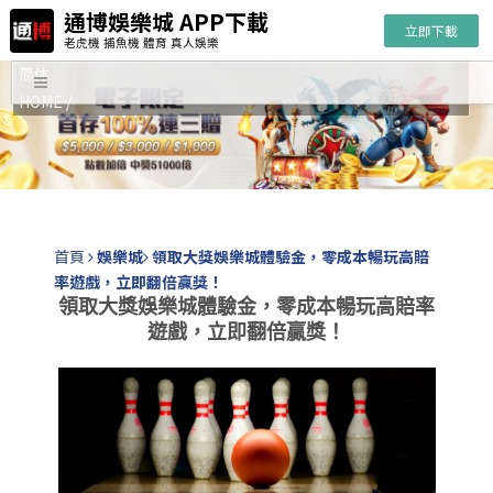
通博娛樂城 APP下載
立即下載
老虎機 捕魚機 體育 真人娛樂
简体
HOME /
首頁
娛樂城
領取大獎娛樂城體驗金，零成本暢玩高賠
率遊戲，立即翻倍贏獎！
領取大獎娛樂城體驗金，零成本暢玩高賠率
遊戲，立即翻倍贏獎！