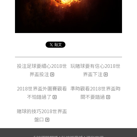
投注足球要細心2018世
玩賭球要有信心2018世
界盃投注
界盃下注
2018世界盃外圍賽觀看
準時觀看2018世界盃時
不怕錯過了
間不要錯過
賭球的技巧2018世界盃
盤口