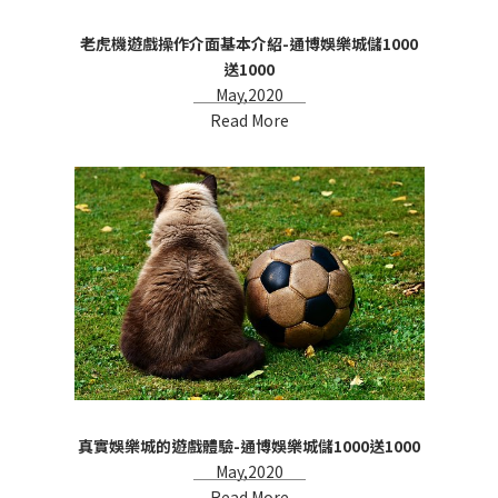
老虎機遊戲操作介面基本介紹-通博娛樂城儲1000
送1000
May,2020
Read More
真實娛樂城的遊戲體驗-通博娛樂城儲1000送1000
May,2020
Read More