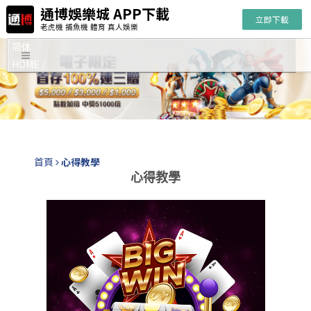
通博娛樂城 APP下載
立即下載
老虎機 捕魚機 體育 真人娛樂
简体
HOME /
首頁
心得教學
心得教學